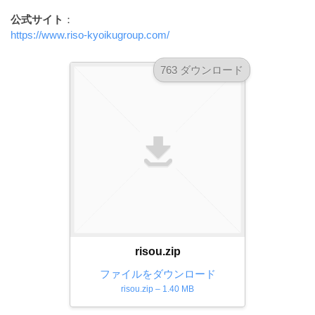
ダ
形
ダ
公式サイト
：
ウ
ウ
式
https://www.riso-kyoikugroup.com/
ン
ン
）
ロ
ロ
763 ダウンロード
で
ー
ー
ド
ト
ド
フ
レ
フ
リ
ー
リ
ー
ー
ス
素
素
材
ダ
の
材
ウ
素
の
ン
材
素
ナ
ロ
材
ビ
ー
ナ
risou.zip
ビ
ド
ファイルをダウンロード
フ
risou.zip – 1.40 MB
リ