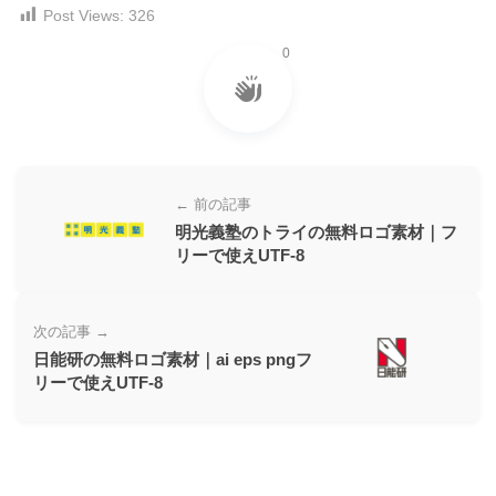
Post Views:
326
ー
素
0
材
の
素
材
ナ
← 前の記事
明光義塾のトライの無料ロゴ素材｜フ
ビ
リーで使えUTF-8
次の記事 →
日能研の無料ロゴ素材｜ai eps pngフ
リーで使えUTF-8