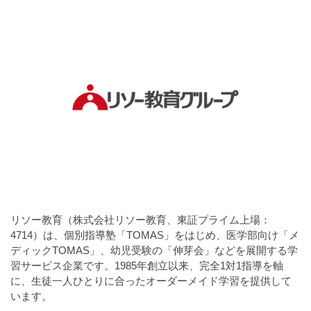
a
l
r
t
u
a
o
t
s
r
o
t
（
r
r
A
（
I
A
a
I
・
t
・
E
o
E
P
r
P
S
S
（
形
形
A
式
式
リソー教育（株式会社リソー教育、東証プライム上場：
）
I
）
4714）は、個別指導塾「TOMAS」をはじめ、医学部向け「メ
で
・
で
ディックTOMAS」、幼児受験の「伸芽会」などを展開する学
ト
ト
E
習サービス企業です。1985年創立以来、完全1対1指導を軸
レ
レ
に、生徒一人ひとりに合ったオーダーメイド学習を提供して
P
ー
ー
います
。
S
ス
ス