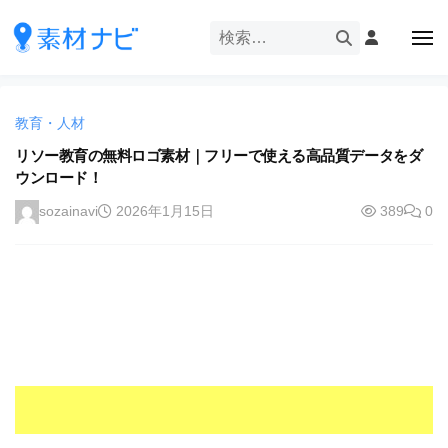
企
ー
コ
業
ン
メ
・
ニ
テ
ュ
企
ブ
企
ー
ン
業
ラ
業
ツ
・
ン
教育・人材
・
へ
ブ
ド
ス
リソー教育の無料ロゴ素材｜フリーで使える高品質データをダ
ブ
ラ
等
ウンロード！
キ
ラ
ン
の
ッ
ド
ン
sozainavi
2026年1月15日
389
0
ロ
プ
等
ド
ゴ
の
を
等
ロ
I
ゴ
の
l
を
ロ
l
I
ゴ
l
u
を
l
s
u
I
t
s
r
l
t