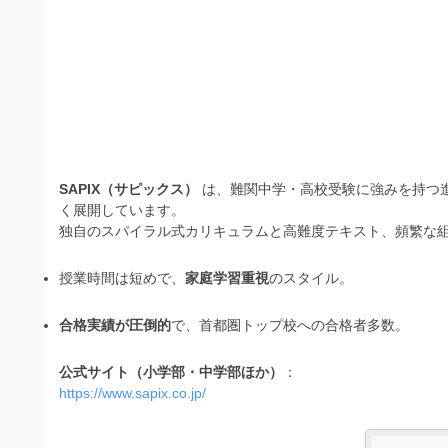
）
ン
・
ロ
で
ー
E
ト
ド
レ
P
フ
リ
ー
S
ー
ス
素
形
ダ
材
式
SAPIX（サピックス）
は、難関中学・高校受験に強みを持つ
の
ウ
く展開しています。
素
）
ン
独自のスパイラル式カリキュラムと高難度テキスト、頻繁な
材
で
ロ
ナ
授業時間は短めで、
家庭学習重視
のスタイル
。
ビ
ー
ト
ド
レ
合格実績が圧倒的
で、首都圏トップ校への合格者多数
。
フ
ー
リ
公式サイト（小学部・中学部ほか）
：
ス
https://www.sapix.co.jp/
ー
ダ
素