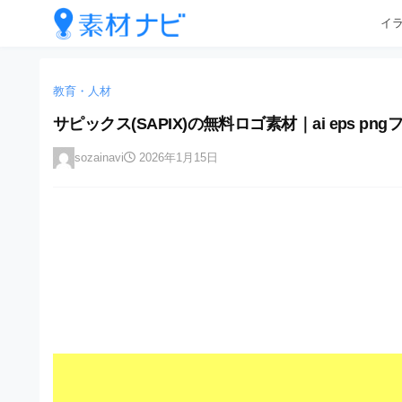
企
コ
イ
業
ン
テ
・
企
企
ン
業
ブ
業
ツ
教育・人材
・
ラ
へ
ブ
・
サピックス(SAPIX)の無料ロゴ素材｜ai eps
ン
ス
ラ
ブ
キ
ン
ド
sozainavi
2026年1月15日
ッ
ド
ラ
等
プ
等
ン
の
の
ロ
ロ
ド
ゴ
ゴ
等
を
を
I
の
l
I
l
ロ
l
u
ゴ
l
s
t
u
を
r