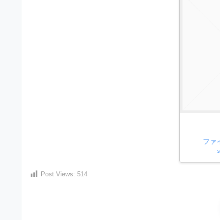
材
ウ
の
ン
素
ロ
材
ー
ナ
ド
ビ
フ
リ
ー
素
ファ
材
s
の
Post Views:
514
素
材
ナ