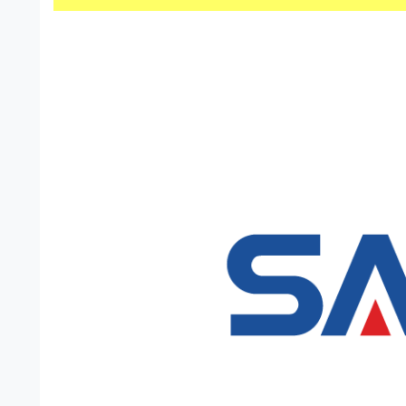
s
I
a
t
t
l
o
r
l
r
a
（
u
t
A
I
s
o
・
r
t
E
（
P
r
S
A
a
形
I
式
t
・
）
o
で
E
ト
P
r
レ
S
ー
（
ス
形
A
ダ
式
ウ
I