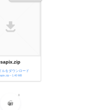
sapix.zip
イルをダウンロード
apix.zip – 1.40 MB
0