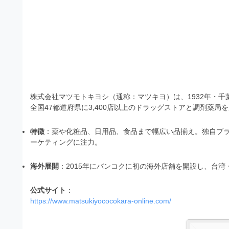
）
ン
・
ロ
で
ー
E
ト
ド
レ
P
フ
リ
ー
S
ー
ス
素
形
ダ
材
式
株式会社マツモトキヨシ（通称：マツキヨ）は、1932年・千
の
ウ
全国47都道府県に3,400店以上のドラッグストアと調剤薬
素
）
ン
材
で
ロ
特徴
：薬や化粧品、日用品、食品まで幅広い品揃え。独自ブラン
ナ
ーケティングに注力
。
ビ
ー
ト
ド
レ
海外展開
：2015年にバンコクに初の海外店舗を開設し、台
フ
ー
リ
公式サイト
：
ス
https://www.matsukiyococokara-online.com/
ー
ダ
素