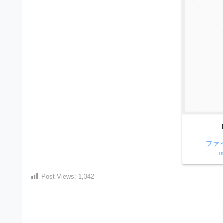
材
ウ
の
ン
素
ロ
材
ー
ナ
ド
ビ
フ
リ
ー
素
ファ
材
m
の
Post Views:
1,342
素
材
ナ