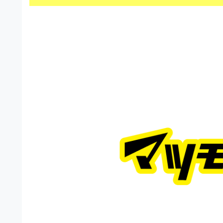
s
I
a
t
t
l
o
r
l
r
a
（
u
t
A
I
s
o
・
r
t
E
（
P
r
S
A
a
形
I
式
t
・
）
o
で
E
ト
P
r
レ
S
ー
（
ス
形
A
ダ
式
ウ
I