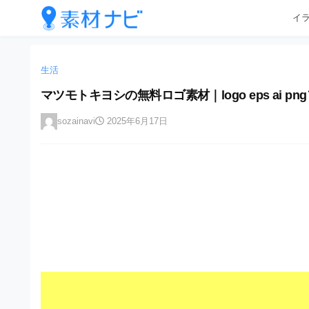
企
コ
イ
業
ン
テ
・
企
企
ン
業
ブ
業
ツ
生活
・
ラ
へ
ブ
・
マツモトキヨシの無料ロゴ素材｜logo eps ai
ン
ス
ラ
ブ
キ
ン
ド
sozainavi
2025年6月17日
ッ
ド
ラ
等
プ
等
ン
の
の
ロ
ロ
ド
ゴ
ゴ
等
を
を
I
の
l
I
l
ロ
l
u
ゴ
l
s
t
u
を
r