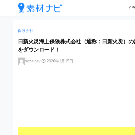
企
コ
イ
業
ン
テ
・
企
企
ン
業
ブ
業
ツ
保険会社
・
ラ
へ
ブ
・
日新火災海上保険株式会社（通称：日新火災）の無料ロ
ン
ス
ラ
ブ
をダウンロード！
キ
ン
ド
ッ
ド
ラ
等
sozainavi
2026年1月15日
プ
等
ン
の
の
ロ
ロ
ド
ゴ
ゴ
等
を
を
I
の
l
I
l
ロ
l
u
ゴ
l
s
t
u
を
r