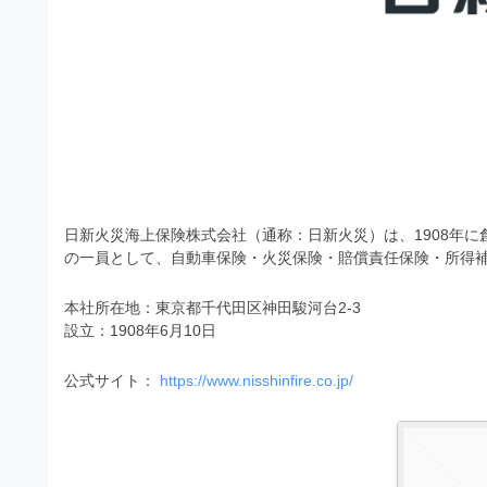
）
ン
・
ロ
で
ー
E
ト
ド
レ
P
フ
リ
ー
S
ー
ス
素
形
ダ
材
式
の
ウ
素
日新火災海上保険株式会社（通称：日新火災）は、1908年
）
ン
材
の一員として、自動車保険・火災保険・賠償責任保険・所得
で
ロ
ナ
ビ
ー
本社所在地：東京都千代田区神田駿河台2‑3
ト
設立：1908年6月10日
ド
レ
フ
公式サイト：
https://www.nisshinfire.co.jp/
ー
リ
ス
ー
ダ
素