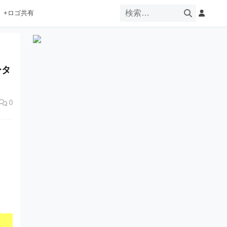
+ロゴ共有
ータ
0