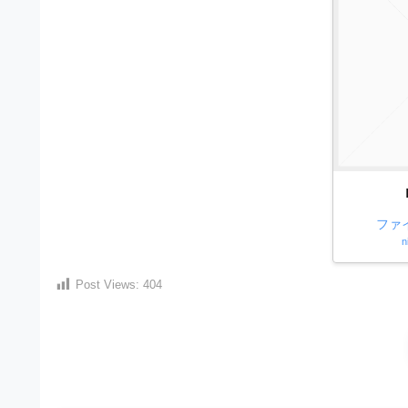
材
ウ
の
ン
素
ロ
材
ー
ナ
ド
ビ
フ
リ
ー
ファ
n
素
材
Post Views:
404
の
素
材
ナ