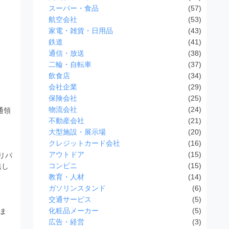
スーパー・食品
(57)
航空会社
(53)
家電・雑貨・日用品
(43)
鉄道
(41)
通信・放送
(38)
二輪・自転車
(37)
飲食店
(34)
会社企業
(29)
保険会社
(25)
物流会社
(24)
通領
不動産会社
(21)
大型施設・展示場
(20)
クレジットカード会社
(16)
アウトドア
(15)
リパ
コンビニ
(15)
供し
教育・人材
(14)
ガソリンスタンド
(6)
交通サービス
(5)
化粧品メーカー
(5)
ま
広告・経営
(3)