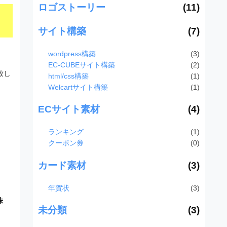
ロゴストーリー
(11)
サイト構築
(7)
wordpress構築
(3)
EC-CUBEサイト構築
(2)
致し
html/css構築
(1)
Welcartサイト構築
(1)
ECサイト素材
(4)
ランキング
(1)
クーポン券
(0)
カード素材
(3)
年賀状
(3)
株
未分類
(3)