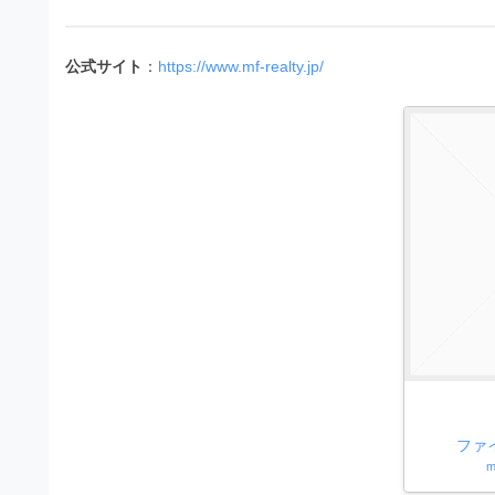
材
ウ
の
ン
素
公式サイト
：
https://www.mf-realty.jp/
ロ
材
ー
ナ
ド
ビ
フ
リ
ー
素
材
の
素
材
ファ
m
ナ