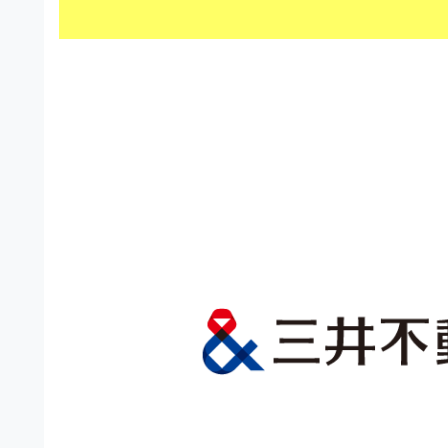
s
I
a
t
t
l
o
r
l
r
a
（
u
t
A
I
s
o
・
r
t
E
（
P
r
S
A
a
形
I
式
t
・
）
o
で
E
ト
P
r
レ
S
ー
（
ス
形
A
ダ
式
ウ
I