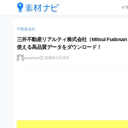
企
コ
イ
業
ン
テ
・
企
企
ン
業
ブ
業
ツ
不動産会社
・
ラ
へ
ブ
・
三井不動産リアルティ株式会社（Mitsui Fudosan Rea
ン
ス
ラ
ブ
使える高品質データをダウンロード！
キ
ン
ド
ッ
ド
ラ
等
sozainavi
2026年1月15日
プ
等
ン
の
の
ロ
ロ
ド
ゴ
ゴ
等
を
を
I
の
l
I
l
ロ
l
u
ゴ
l
s
t
u
を
r