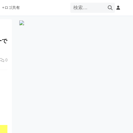
+ロゴ共有
ーで
0