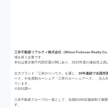
）
ン
・
ロ
で
ー
E
ト
ド
レ
P
フ
リ
ー
S
ー
ス
素
形
ダ
材
式
の
ウ
素
三井不動産リアルティ株式会社（Mitsui Fudosan Realty Co.,
）
ン
材
域を担う企業です。
で
ロ
ナ
本社は東京都千代田区霞が関にあり、2023年度の連結売上高は約1
ビ
ー
ト
主力ブランド「三井のリハウス」を通じ、
39年連続で全国売買
ド
レ
ーク」や会員制カーシェア「三井のカーシェアーズ」、法人
フ
ています
。
ー
リ
※自社調べ
ス
ー
三井不動産グループの一員として、全国約289店舗体制で展
ダ
素
す
。