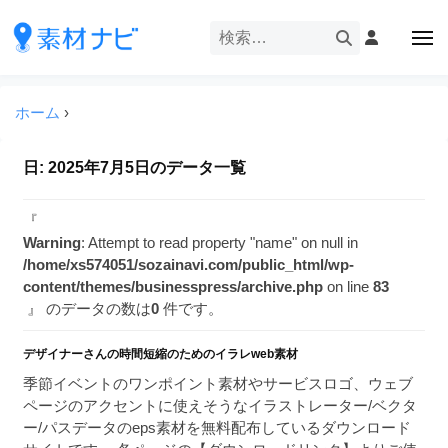
企
ー
コ
業
ン
メ
・
ニ
テ
ュ
企
ブ
企
ー
ン
業
ラ
業
ツ
ホーム
›
・
ン
・
へ
ブ
ド
ス
ブ
ラ
日:
2025年7月5日
のデータ一覧
等
キ
ラ
ン
の
ッ
ド
ン
ロ
『
プ
等
ド
ゴ
Warning
: Attempt to read property "name" on null in
の
を
/home/xs574051/sozainavi.com/public_html/wp-
等
ロ
content/themes/businesspress/archive.php
on line
83
I
ゴ
の
』 のデータの数は
0
件です。
l
を
ロ
l
I
ゴ
デザイナーさんの時間短縮のためのイラレweb素材
l
u
を
l
季節イベントのワンポイント素材やサービスロゴ、ウェブ
s
u
ページのアクセントに使えそうなイラストレーター/ベクタ
I
t
s
ー/パスデータのeps素材を無料配布しているダウンロード
r
l
t