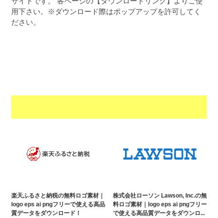
サイトです。 各ページの【ダウンロードリンク】よりご使
a
l
r
用下さい。※ダウンロード際はポップアップを許可してく
t
u
a
ださい。
o
t
s
r
o
t
（
r
r
A
（
I
A
a
I
・
t
・
E
o
E
P
r
P
S
S
（
形
形
A
式
式
）
I
）
で
・
で
ト
ト
E
レ
レ
楽天ふるさと納税の無料ロゴ素材｜
株式会社ローソン Lawson, Inc.の無
P
ー
ー
logo eps ai pngフリーで使える高品
料ロゴ素材｜logo eps ai pngフリー
S
質データをダウンロード！
で使える高品質データをダウンロ...
ス
ス