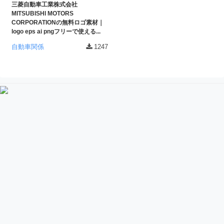
三菱自動車工業株式会社
ー
MITSUBISHI MOTORS
素
CORPORATIONの無料ロゴ素材｜
logo eps ai pngフリーで使える...
材
自動車関係
1247
の
素
材
ナ
ビ