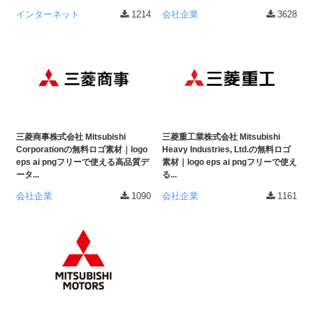
ダ
形
ダ
インターネット
1214
会社企業
3628
ウ
ウ
式
ン
ン
）
ロ
ロ
で
ー
ー
ド
ト
ド
フ
レ
フ
リ
ー
リ
ー
三菱商事株式会社 Mitsubishi
三菱重工業株式会社 Mitsubishi
ー
ス
素
Corporationの無料ロゴ素材｜logo
Heavy Industries, Ltd.の無料ロゴ
素
材
eps ai pngフリーで使える高品質デ
素材｜logo eps ai pngフリーで使え
ダ
ータ...
る...
の
材
ウ
素
の
会社企業
1090
会社企業
1161
ン
材
素
ナ
ロ
材
ビ
ー
ナ
ビ
ド
フ
リ