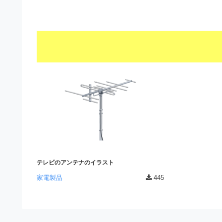
s
I
a
t
t
l
o
r
l
r
a
（
u
t
A
I
s
o
・
r
t
E
（
P
r
S
A
a
形
I
式
t
・
）
o
で
E
ト
テレビのアンテナのイラスト
P
r
レ
家電製品
445
S
ー
（
ス
形
A
ダ
式
ウ
I