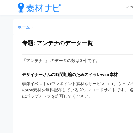
企
コ
イ
業
ン
テ
・
企
企
ン
業
ブ
ホーム
›
業
ツ
・
ラ
へ
ブ
・
ン
ス
专题:
アンテナ
のデータ一覧
ラ
ブ
キ
ン
ド
ッ
ド
ラ
等
『アンテナ 』 のデータの数は
0
件です。
プ
等
ン
の
の
ロ
デザイナーさんの時間短縮のためのイラレweb素材
ロ
ド
ゴ
ゴ
季節イベントのワンポイント素材やサービスロゴ、ウェブペ
等
を
のeps素材を無料配布しているダウンロードサイトです。
を
I
はポップアップを許可してください。
の
l
I
l
ロ
l
u
ゴ
l
s
t
u
を
r