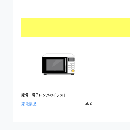
s
I
a
t
t
l
o
r
l
r
a
（
u
t
A
I
s
o
・
r
t
E
（
P
r
S
A
a
形
I
式
t
・
）
o
で
E
ト
家電・電子レンジのイラスト
P
r
レ
家電製品
611
S
ー
（
ス
形
A
ダ
式
ウ
I