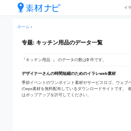
企
コ
イ
業
ン
テ
・
企
企
ン
業
ブ
ホーム
›
業
ツ
・
ラ
へ
ブ
・
ン
ス
专题:
キッチン用品
のデータ一覧
ラ
ブ
キ
ン
ド
ッ
ド
ラ
等
『キッチン用品 』 のデータの数は
0
件です。
プ
等
ン
の
の
ロ
デザイナーさんの時間短縮のためのイラレweb素材
ロ
ド
ゴ
ゴ
季節イベントのワンポイント素材やサービスロゴ、ウェブペ
等
を
のeps素材を無料配布しているダウンロードサイトです。
を
I
はポップアップを許可してください。
の
l
I
l
ロ
l
u
ゴ
l
s
t
u
を
r