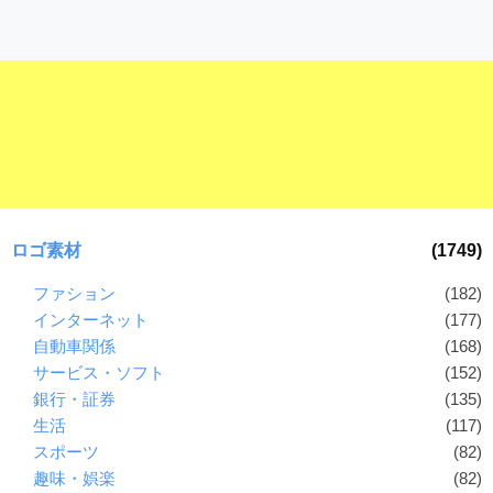
ダ
形
ダ
ウ
ウ
式
ン
ン
）
ロ
ロ
で
ー
ー
ド
ト
ド
フ
レ
フ
リ
ー
リ
ー
ー
ス
素
ロゴ素材
(1749)
素
材
ダ
の
材
ファション
(182)
ウ
素
の
インターネット
(177)
ン
材
素
自動車関係
(168)
ナ
ロ
材
サービス・ソフト
(152)
ビ
ー
ナ
銀行・証券
(135)
ビ
ド
生活
(117)
フ
スポーツ
(82)
趣味・娯楽
(82)
リ