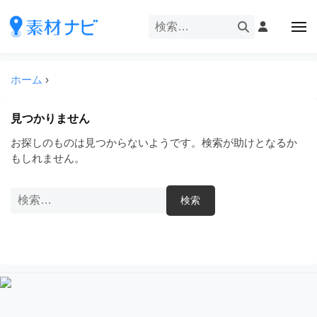
企
ー
コ
業
ン
メ
・
ニ
テ
ュ
企
ブ
企
ー
ン
業
ラ
業
ツ
ホーム
›
・
ン
・
へ
ブ
ド
ス
ブ
ラ
見つかりません
等
キ
ラ
ン
の
お探しのものは見つからないようです。検索が助けとなるか
ッ
ド
ン
ロ
もしれません。
プ
等
ド
ゴ
の
を
等
ロ
検
I
ゴ
の
索:
l
を
ロ
l
I
ゴ
l
u
を
l
s
u
I
t
s
r
l
t