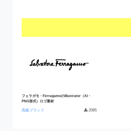
s
I
a
t
t
l
o
r
l
r
a
（
u
t
A
I
s
o
・
r
t
E
（
P
r
S
A
a
形
I
式
t
・
）
o
で
E
ト
フェラガモ・FerragamoのIllustrator（AI・
P
r
PNG形式）ロゴ素材
レ
S
ー
（
高級ブランド
2085
ス
形
A
ダ
式
ウ
I