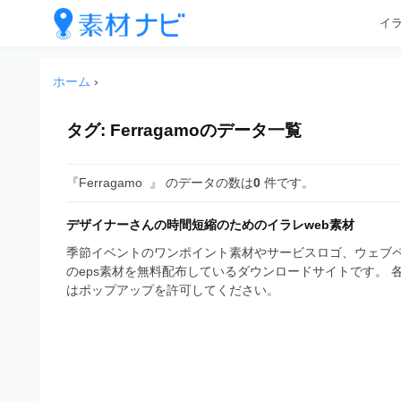
企
コ
イ
業
ン
テ
・
企
企
ン
業
ブ
ホーム
›
業
ツ
・
ラ
へ
ブ
・
ン
ス
タグ:
Ferragamo
のデータ一覧
ラ
ブ
キ
ン
ド
ッ
ド
ラ
等
『Ferragamo 』 のデータの数は
0
件です。
プ
等
ン
の
の
ロ
デザイナーさんの時間短縮のためのイラレweb素材
ロ
ド
ゴ
ゴ
季節イベントのワンポイント素材やサービスロゴ、ウェブペ
等
を
のeps素材を無料配布しているダウンロードサイトです。
を
I
はポップアップを許可してください。
の
l
I
l
ロ
l
u
ゴ
l
s
t
u
を
r