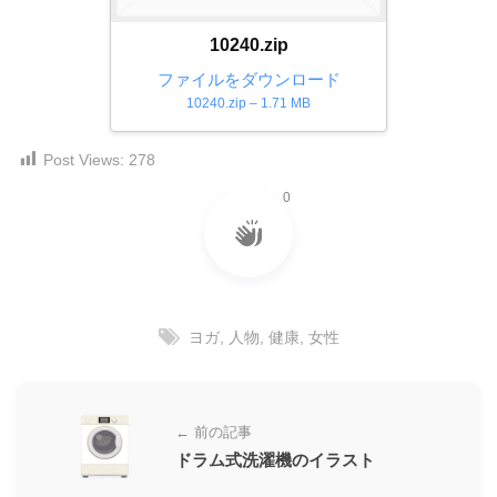
ダ
形
ダ
ウ
10240.zip
ウ
式
ン
ン
ファイルをダウンロード
）
ロ
ロ
10240.zip – 1.71 MB
で
ー
ー
ド
ト
ド
Post Views:
278
フ
レ
フ
リ
0
ー
リ
ー
ー
ス
素
素
材
ダ
の
材
ウ
素
の
ン
材
素
ヨガ
,
人物
,
健康
,
女性
ナ
ロ
材
ビ
ー
ナ
ビ
ド
← 前の記事
フ
ドラム式洗濯機のイラスト
リ