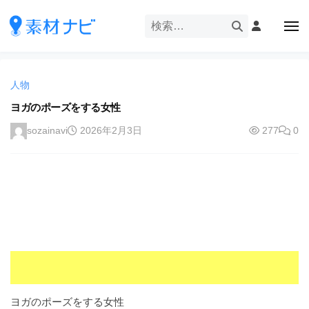
企
ー
コ
業
ン
メ
・
ニ
テ
ュ
企
ブ
企
ー
ン
業
ラ
業
ツ
・
ン
人物
・
へ
ブ
ド
ス
ヨガのポーズをする女性
ブ
ラ
等
キ
ラ
ン
sozainavi
2026年2月3日
277
0
の
ッ
ド
ン
ロ
プ
等
ド
ゴ
の
を
等
ロ
I
ゴ
の
l
を
ロ
l
I
ゴ
l
u
を
l
s
u
I
t
s
r
l
ヨガのポーズをする女性
t