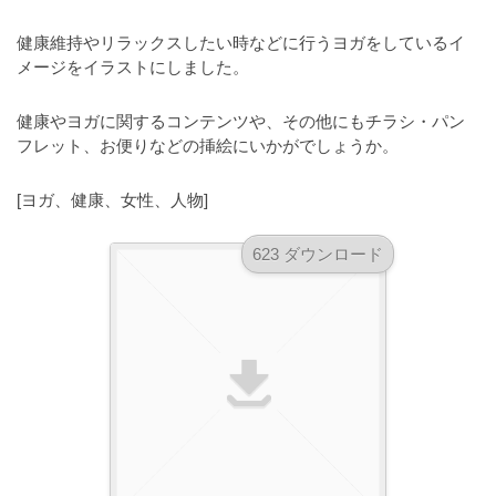
a
l
r
t
健康維持やリラックスしたい時などに行うヨガをしているイ
u
a
o
メージをイラストにしました。
t
s
r
o
t
（
健康やヨガに関するコンテンツや、その他にもチラシ・パン
r
r
A
フレット、お便りなどの挿絵にいかがでしょうか。
（
I
A
a
I
・
[ヨガ、健康、女性、人物]
t
・
E
o
E
P
623 ダウンロード
r
P
S
S
（
形
形
A
式
式
）
I
）
で
・
で
ト
ト
E
レ
レ
P
ー
ー
S
ス
ス