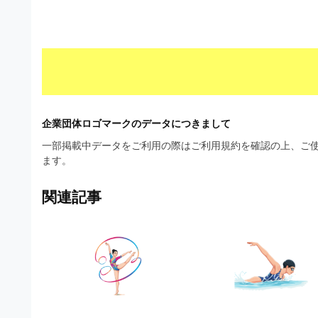
材
ウ
の
ン
素
ロ
材
ー
ナ
ド
ビ
フ
企業団体ロゴマークのデータにつきまして
リ
一部掲載中データをご利用の際はご利用規約を確認の上、ご使
ます。
ー
素
関連記事
材
の
素
材
ナ