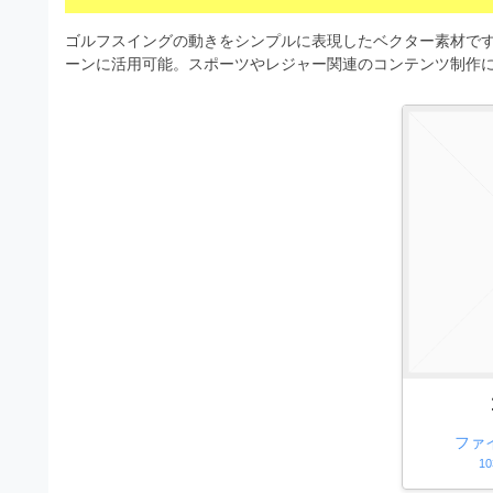
s
I
a
t
t
ゴルフスイングの動きをシンプルに表現したベクター素材です
l
o
r
ーンに活用可能。スポーツやレジャー関連のコンテンツ制作
l
r
a
（
u
t
A
I
s
o
・
r
t
E
（
P
r
S
A
a
形
I
式
t
・
）
o
で
E
ト
P
r
レ
S
ー
（
ス
形
ファ
A
ダ
式
10
ウ
I