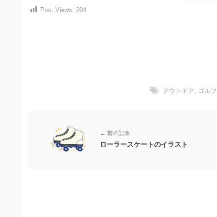
）
ン
Post Views:
204
・
ロ
で
ー
E
ト
ド
レ
P
フ
リ
ー
S
ー
ス
素
形
ダ
材
式
アウトドア
,
ゴル
の
ウ
素
）
ン
材
で
ロ
ナ
← 前の記事
ビ
ー
ト
ローラースケートのイラスト
ド
レ
フ
ー
リ
ス
ー
ダ
素