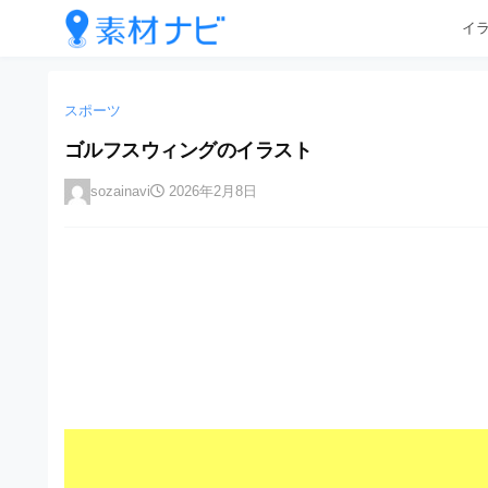
企
コ
イ
業
ン
テ
・
企
企
ン
業
ブ
業
ツ
スポーツ
・
ラ
へ
ブ
・
ゴルフスウィングのイラスト
ン
ス
ラ
ブ
キ
ン
ド
sozainavi
2026年2月8日
ッ
ド
ラ
等
プ
等
ン
の
の
ロ
ロ
ド
ゴ
ゴ
等
を
を
I
の
l
I
l
ロ
l
u
ゴ
l
s
t
u
を
r