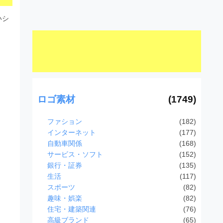
いシ
ロゴ素材
(1749)
ファション
(182)
インターネット
(177)
自動車関係
(168)
サービス・ソフト
(152)
銀行・証券
(135)
生活
(117)
スポーツ
(82)
趣味・娯楽
(82)
住宅・建築関連
(76)
高級ブランド
(65)