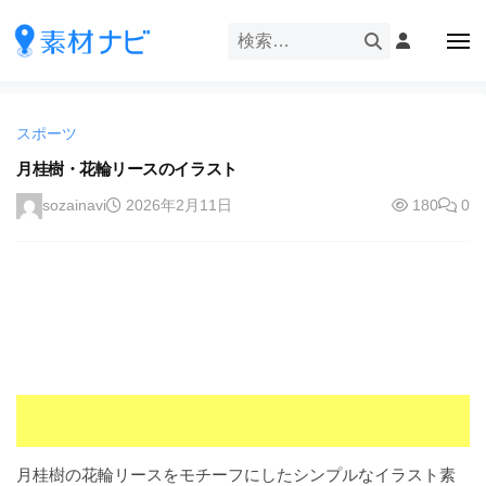
企
ー
コ
業
ン
メ
・
ニ
テ
ュ
企
ブ
企
ー
ン
業
ラ
業
ツ
・
ン
スポーツ
・
へ
ブ
ド
ス
月桂樹・花輪リースのイラスト
ブ
ラ
等
キ
ラ
ン
sozainavi
2026年2月11日
180
0
の
ッ
ド
ン
ロ
プ
等
ド
ゴ
の
を
等
ロ
I
ゴ
の
l
を
ロ
l
I
ゴ
l
u
を
l
s
u
I
t
s
r
l
月桂樹の花輪リースをモチーフにしたシンプルなイラスト素
t