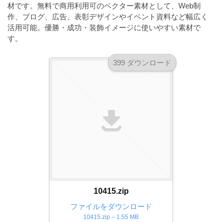
a
材です。無料で商用利用可のベクター素材として、Web制
l
r
t
作、ブログ、広告、表彰デザインやイベント資料など幅広く
u
a
活用可能。優勝・成功・装飾イメージに使いやすい素材で
o
t
s
す。
r
o
t
（
r
399 ダウンロード
r
A
（
I
A
a
I
・
t
・
E
o
E
P
r
P
S
S
（
形
形
A
式
式
）
I
）
で
・
で
ト
ト
E
10415.zip
レ
レ
P
ー
ファイルをダウンロード
ー
S
10415.zip – 1.55 MB
ス
ス