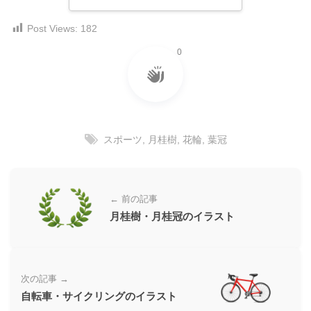
ダ
形
ダ
ウ
ウ
Post Views:
182
式
ン
ン
）
0
ロ
ロ
で
ー
ー
ド
ト
ド
フ
レ
フ
リ
ー
リ
ー
スポーツ
,
月桂樹
,
花輪
,
葉冠
ー
ス
素
素
材
ダ
の
材
ウ
素
の
← 前の記事
ン
材
素
月桂樹・月桂冠のイラスト
ナ
ロ
材
ビ
ー
ナ
ビ
ド
次の記事 →
フ
自転車・サイクリングのイラスト
リ