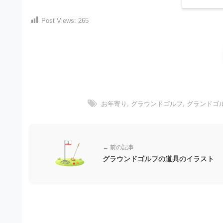
）
ン
・
ロ
で
Post Views:
265
ー
E
ト
ド
レ
P
フ
リ
ー
S
ー
ス
素
形
ダ
材
式
の
ウ
お年寄り
,
グラウンドゴルフ
,
グランドゴ
素
）
ン
材
で
ロ
ナ
ビ
ー
ト
← 前の記事
ド
グラウンドゴルフの道具のイラスト
レ
フ
ー
リ
ス
ー
ダ
素