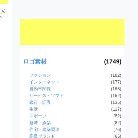
、広
で
ロゴ素材
(1749)
ファション
(182)
インターネット
(177)
自動車関係
(168)
サービス・ソフト
(152)
銀行・証券
(135)
生活
(117)
スポーツ
(82)
趣味・娯楽
(82)
住宅・建築関連
(76)
高級ブランド
(65)