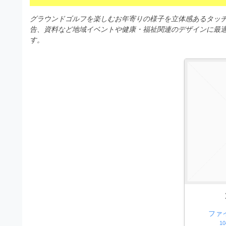
s
I
a
t
t
グラウンドゴルフを楽しむお年寄りの様子を立体感あるタッチ
l
o
r
告、資料など地域イベントや健康・福祉関連のデザインに最
l
r
す。
a
（
u
t
A
I
s
o
・
r
t
E
（
P
r
S
A
a
形
I
式
t
・
）
o
で
E
ト
P
r
レ
S
ー
（
ス
形
A
ダ
式
ファ
ウ
I
10