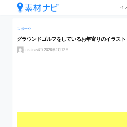
企
コ
イ
業
ン
テ
・
企
企
ン
業
ブ
業
ツ
スポーツ
・
ラ
へ
ブ
・
グラウンドゴルフをしているお年寄りのイラスト
ン
ス
ラ
ブ
キ
ン
ド
sozainavi
2026年2月12日
ッ
ド
ラ
等
プ
等
ン
の
の
ロ
ロ
ド
ゴ
ゴ
等
を
を
I
の
l
I
l
ロ
l
u
ゴ
l
s
t
u
を
r