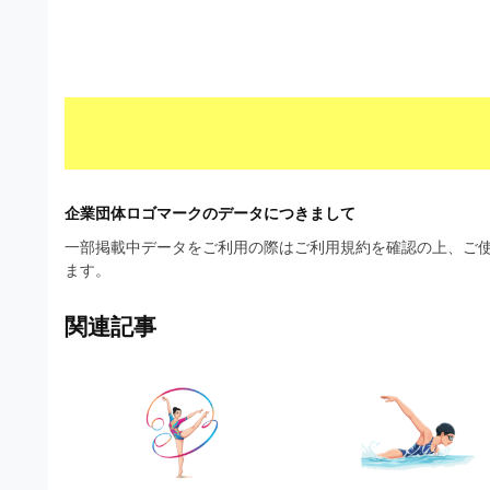
材
ウ
の
ン
素
ロ
材
ー
ナ
ド
ビ
フ
企業団体ロゴマークのデータにつきまして
リ
一部掲載中データをご利用の際はご利用規約を確認の上、ご使
ー
ます。
素
関連記事
材
の
素
材
ナ