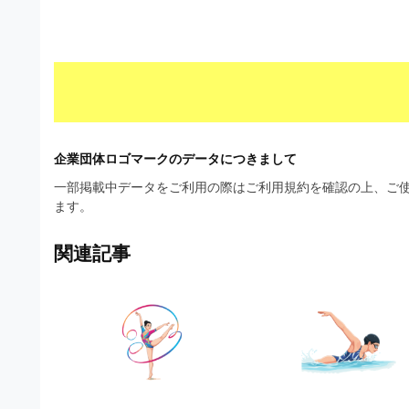
材
ウ
の
ン
素
ロ
材
ー
ナ
ド
ビ
フ
企業団体ロゴマークのデータにつきまして
リ
一部掲載中データをご利用の際はご利用規約を確認の上、ご使
ます。
ー
素
関連記事
材
の
素
材
ナ