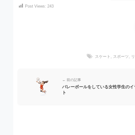
）
ン
Post Views:
243
・
ロ
で
ー
E
ト
ド
レ
P
フ
リ
ー
S
ー
ス
素
形
ダ
材
式
スケート
,
スポーツ
,
の
ウ
素
）
ン
材
で
ロ
ナ
← 前の記事
ビ
ー
ト
バレーボールをしている女性学生のイ
ト
ド
レ
フ
ー
リ
ス
ー
ダ
素