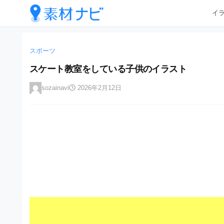
企
コ
イ
業
ン
テ
・
企
企
ン
業
ブ
業
ツ
スポーツ
・
ラ
へ
ブ
・
スケート教室をしている子供のイラスト
ン
ス
ラ
ブ
キ
ン
ド
sozainavi
2026年2月12日
ッ
ド
ラ
等
プ
等
ン
の
の
ロ
ロ
ド
ゴ
ゴ
等
を
を
I
の
l
I
l
ロ
l
u
ゴ
l
s
t
u
を
r