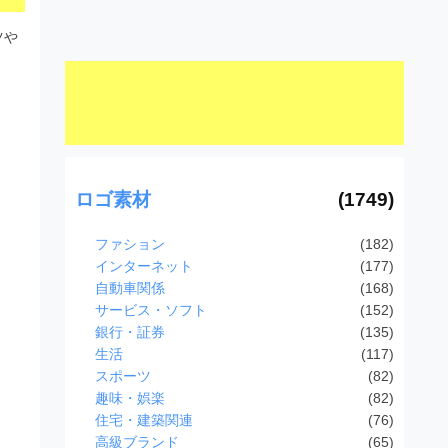
ツや
ロゴ素材
(1749)
ファション
(182)
インターネット
(177)
自動車関係
(168)
サービス・ソフト
(152)
銀行・証券
(135)
生活
(117)
スポーツ
(82)
趣味・娯楽
(82)
住宅・建築関連
(76)
高級ブランド
(65)