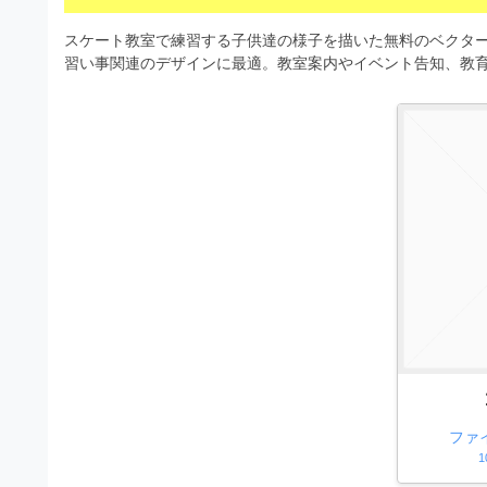
s
I
a
t
t
スケート教室で練習する子供達の様子を描いた無料のベクター
l
o
r
習い事関連のデザインに最適。教室案内やイベント告知、教
l
r
a
（
u
t
A
I
s
o
・
r
t
E
（
P
r
S
A
a
形
I
式
t
・
）
o
で
E
ト
P
r
レ
S
ー
（
ス
形
ファ
A
ダ
式
1
ウ
I