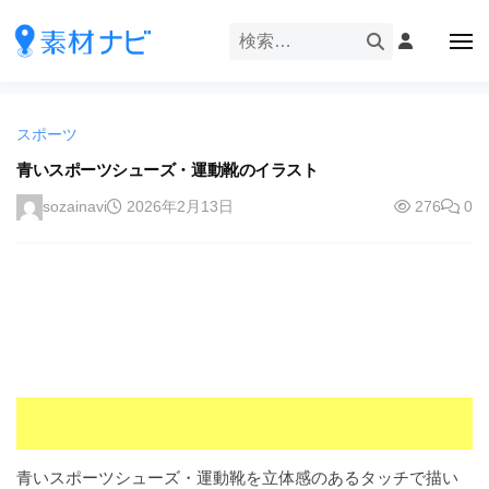
企
ー
コ
業
ン
メ
・
ニ
テ
ュ
企
ブ
企
ー
ン
業
ラ
業
ツ
・
ン
スポーツ
・
へ
ブ
ド
ス
青いスポーツシューズ・運動靴のイラスト
ブ
ラ
等
キ
ラ
ン
sozainavi
2026年2月13日
276
0
の
ッ
ド
ン
ロ
プ
等
ド
ゴ
の
を
等
ロ
I
ゴ
の
l
を
ロ
l
I
ゴ
l
u
を
l
s
u
I
t
s
r
l
青いスポーツシューズ・運動靴を立体感のあるタッチで描い
t