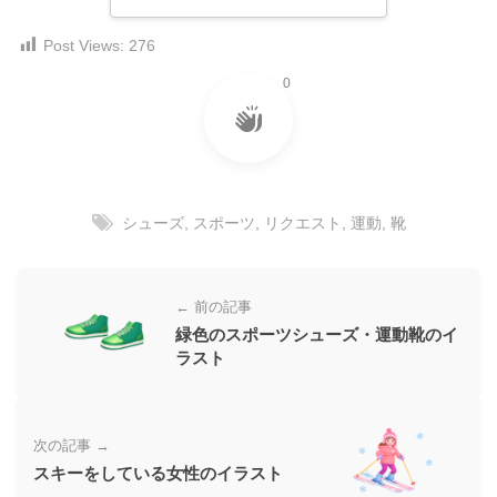
ダ
形
ダ
ウ
ウ
Post Views:
276
式
ン
ン
）
0
ロ
ロ
で
ー
ー
ド
ト
ド
フ
レ
フ
リ
ー
リ
ー
シューズ
,
スポーツ
,
リクエスト
,
運動
,
靴
ー
ス
素
素
材
ダ
の
材
ウ
← 前の記事
素
の
ン
材
緑色のスポーツシューズ・運動靴のイ
素
ナ
ラスト
ロ
材
ビ
ー
ナ
ビ
ド
次の記事 →
フ
スキーをしている女性のイラスト
リ