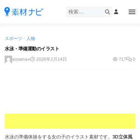
企
ー
コ
業
ン
メ
・
ニ
テ
ュ
企
ブ
企
ー
ン
業
ラ
業
ツ
・
ン
スポーツ
人物
/
・
へ
ブ
ド
ス
水泳・準備運動のイラスト
ブ
ラ
等
キ
ラ
ン
sozainavi
2026年2月14日
717
0
の
ッ
ド
ン
ロ
プ
等
ド
ゴ
の
を
等
ロ
I
ゴ
の
l
を
ロ
l
I
ゴ
l
u
を
l
s
u
I
t
s
r
l
水泳の準備体操をする女の子のイラスト素材です。
3D立体風
t