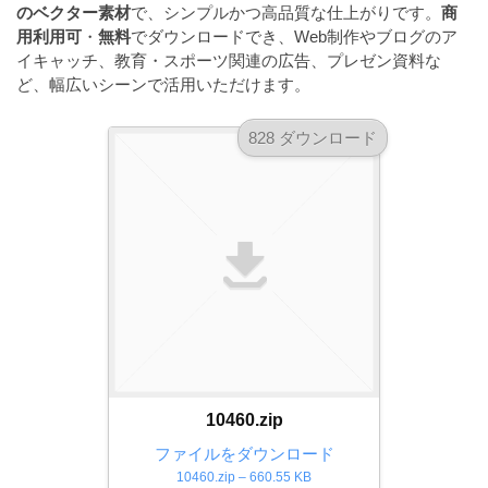
a
のベクター素材
で、シンプルかつ高品質な仕上がりです。
商
l
r
t
用利用可
・
無料
でダウンロードでき、Web制作やブログのア
u
a
イキャッチ、教育・スポーツ関連の広告、プレゼン資料な
o
t
s
ど、幅広いシーンで活用いただけます。
r
o
t
（
r
828 ダウンロード
r
A
（
I
A
a
I
・
t
・
E
o
E
P
r
P
S
S
（
形
形
A
式
式
）
I
）
で
・
で
ト
ト
E
10460.zip
レ
レ
P
ー
ファイルをダウンロード
ー
S
10460.zip – 660.55 KB
ス
ス