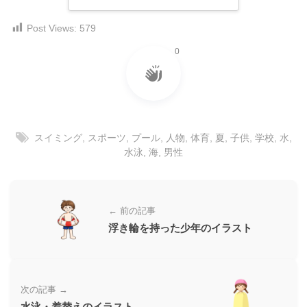
ダ
形
ダ
ウ
ウ
Post Views:
579
式
ン
ン
）
0
ロ
ロ
で
ー
ー
ド
ト
ド
フ
レ
フ
リ
ー
リ
ー
スイミング
,
スポーツ
,
プール
,
人物
,
体育
,
夏
,
子供
,
学校
,
水
,
ー
ス
素
水泳
,
海
,
男性
素
材
ダ
の
材
ウ
素
の
ン
材
素
← 前の記事
ナ
ロ
材
浮き輪を持った少年のイラスト
ビ
ー
ナ
ビ
ド
フ
次の記事 →
リ
水泳・着替えのイラスト