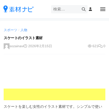
企
ー
コ
業
ン
メ
・
ニ
テ
ュ
企
ブ
企
ー
ン
業
ラ
業
ツ
・
ン
スポーツ
人物
/
・
へ
ブ
ド
ス
スケートのイラスト素材
ブ
ラ
等
キ
ラ
ン
sozainavi
2026年2月15日
621
0
の
ッ
ド
ン
ロ
プ
等
ド
ゴ
の
を
等
ロ
I
ゴ
の
l
を
ロ
l
I
ゴ
l
u
を
l
s
u
I
t
s
r
l
スケートを楽しむ女性のイラスト素材です。シンプルで使い
t