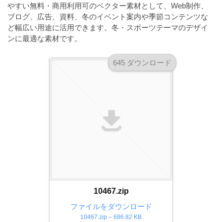
a
やすい無料・商用利用可のベクター素材として、Web制作、
l
r
t
ブログ、広告、資料、冬のイベント案内や季節コンテンツな
u
a
ど幅広い用途に活用できます。冬・スポーツテーマのデザイ
o
t
s
ンに最適な素材です。
r
o
t
（
r
645 ダウンロード
r
A
（
I
A
a
I
・
t
・
E
o
E
P
r
P
S
S
（
形
形
A
式
式
）
I
）
で
・
で
ト
ト
E
10467.zip
レ
レ
P
ー
ファイルをダウンロード
ー
S
10467.zip – 686.82 KB
ス
ス