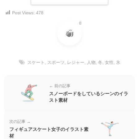
ダ
形
ダ
ウ
ウ
Post Views:
478
式
ン
ン
）
0
ロ
ロ
で
ー
ー
ド
ト
ド
フ
レ
フ
リ
ー
リ
ー
スケート
,
スポーツ
,
レジャー
,
人物
,
冬
,
女性
,
氷
ー
ス
素
素
材
ダ
の
材
ウ
← 前の記事
素
の
ン
材
スノーボードをしているシーンのイラ
素
ナ
スト素材
ロ
材
ビ
ー
ナ
ビ
ド
次の記事 →
フ
フィギュアスケート女子のイラスト素
リ
材