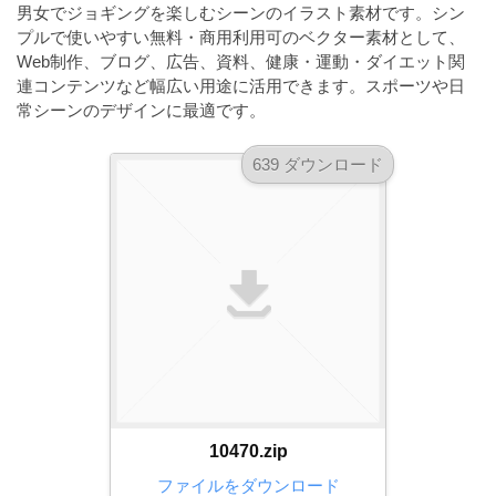
a
男女でジョギングを楽しむシーンのイラスト素材です。シン
l
r
t
プルで使いやすい無料・商用利用可のベクター素材として、
u
a
Web制作、ブログ、広告、資料、健康・運動・ダイエット関
o
t
s
連コンテンツなど幅広い用途に活用できます。スポーツや日
r
o
常シーンのデザインに最適です。
t
（
r
r
A
（
639 ダウンロード
I
A
a
I
・
t
・
E
o
E
P
r
P
S
S
（
形
形
A
式
式
）
I
）
で
・
で
ト
ト
E
レ
レ
10470.zip
P
ー
ー
S
ファイルをダウンロード
ス
ス