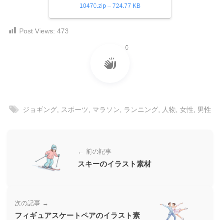
10470.zip – 724.77 KB
ダ
形
ダ
ウ
ウ
式
ン
ン
Post Views:
473
）
ロ
ロ
0
で
ー
ー
ド
ト
ド
フ
レ
フ
リ
ー
リ
ー
ー
ス
素
ジョギング
,
スポーツ
,
マラソン
,
ランニング
,
人物
,
女性
,
男性
素
材
ダ
の
材
ウ
素
の
ン
材
素
← 前の記事
ナ
ロ
材
スキーのイラスト素材
ビ
ー
ナ
ビ
ド
フ
次の記事 →
リ
フィギュアスケートペアのイラスト素