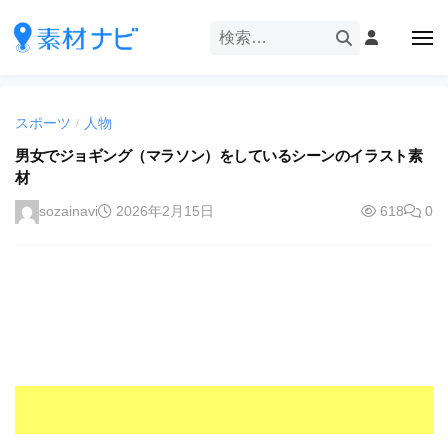
企
ー
コ
業
ン
メ
・
ニ
テ
ュ
企
ブ
企
ー
ン
業
ラ
業
ツ
・
ン
スポーツ
人物
/
・
へ
ブ
ド
ス
男女でジョギング（マラソン）をしているシーンのイラスト素
ブ
ラ
等
材
キ
ラ
ン
の
ッ
ド
ン
sozainavi
2026年2月15日
618
0
ロ
プ
等
ド
ゴ
の
を
等
ロ
I
ゴ
の
l
を
ロ
l
I
ゴ
l
u
を
l
s
u
I
t
s
r
l
t