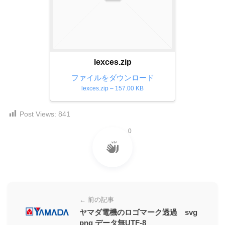
ダ
形
ダ
ウ
ウ
式
ン
ン
）
ロ
ロ
で
ー
ー
lexces.zip
ド
ト
ド
フ
ファイルをダウンロード
レ
フ
リ
lexces.zip – 157.00 KB
ー
リ
ー
ー
ス
素
Post Views:
841
素
材
ダ
の
材
0
ウ
素
の
ン
材
素
ナ
ロ
材
ビ
ー
ナ
ビ
ド
← 前の記事
フ
ヤマダ電機のロゴマーク透過 svg
リ
png データ無UTF-8