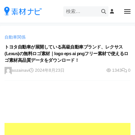
企
ー
コ
業
ン
メ
・
ニ
テ
ュ
企
ブ
企
ー
ン
業
ラ
業
ツ
・
ン
自動車関係
・
へ
ブ
ド
ス
トヨタ自動車が展開している高級自動車ブランド、レクサス
ブ
ラ
等
(Lexus)の無料ロゴ素材｜logo eps ai pngフリー素材で使えるロ
キ
ラ
ン
の
ゴ素材高品質データをダウンロード！
ッ
ド
ン
ロ
プ
等
sozainavi
2024年8月23日
1343
0
ド
ゴ
の
を
等
ロ
I
ゴ
の
l
を
ロ
l
I
ゴ
l
u
を
l
s
u
I
t
s
r
l
t