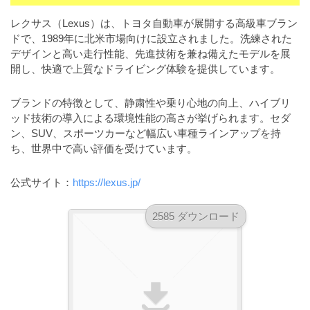
a
l
r
t
レクサス（Lexus）は、トヨタ自動車が展開する高級車ブラン
u
a
ドで、1989年に北米市場向けに設立されました。洗練された
o
t
s
デザインと高い走行性能、先進技術を兼ね備えたモデルを展
r
o
開し、快適で上質なドライビング体験を提供しています。
t
（
r
r
A
（
ブランドの特徴として、静粛性や乗り心地の向上、ハイブリ
I
A
a
ッド技術の導入による環境性能の高さが挙げられます。セダ
I
・
t
ン、SUV、スポーツカーなど幅広い車種ラインアップを持
・
E
o
ち、世界中で高い評価を受けています。
E
P
r
P
S
公式サイト：
https://lexus.jp/
S
（
形
形
A
式
式
2585 ダウンロード
）
I
）
で
・
で
ト
ト
E
レ
レ
P
ー
ー
S
ス
ス