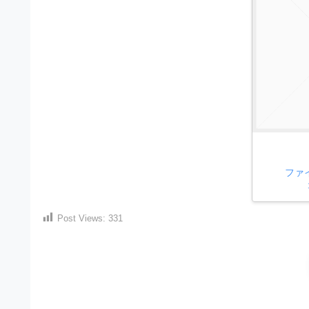
）
ン
・
ロ
で
ー
E
ト
ド
レ
P
フ
リ
ー
S
ー
ス
素
形
ダ
材
式
の
ウ
素
）
ン
材
ファ
で
ロ
ナ
ビ
ー
ト
ド
Post Views:
331
レ
フ
ー
リ
ス
ー
ダ
素