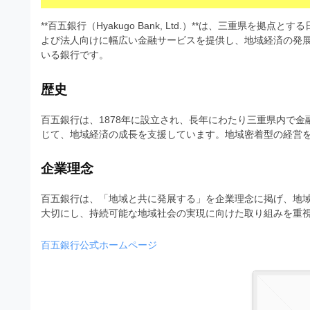
s
I
a
t
t
**百五銀行（Hyakugo Bank, Ltd.）**は、三重県
l
o
r
よび法人向けに幅広い金融サービスを提供し、地域経済の発
l
r
いる銀行です。
a
（
u
t
A
歴史
I
s
o
・
r
百五銀行は、1878年に設立され、長年にわたり三重県内で
t
E
じて、地域経済の成長を支援しています。地域密着型の経営
（
P
r
S
A
a
企業理念
形
I
式
t
・
）
百五銀行は、「地域と共に発展する」を企業理念に掲げ、地
o
で
大切にし、持続可能な地域社会の実現に向けた取り組みを重
E
ト
P
r
レ
百五銀行公式ホームページ
S
ー
（
ス
形
A
ダ
式
ウ
I