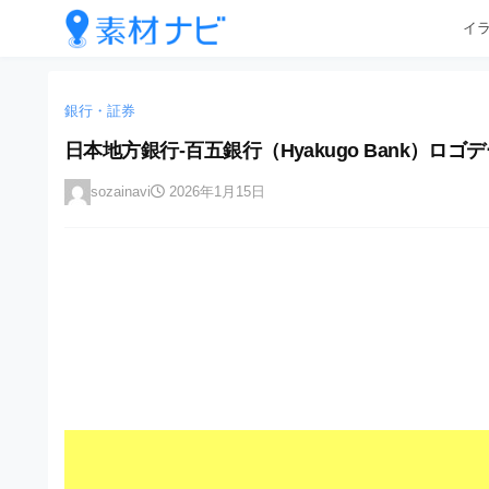
企
コ
イ
業
ン
テ
・
企
企
ン
業
ブ
業
ツ
銀行・証券
・
ラ
へ
ブ
・
日本地方銀行-百五銀行（Hyakugo Bank）ロゴデ
ン
ス
ラ
ブ
キ
ン
ド
sozainavi
2026年1月15日
ッ
ド
ラ
等
プ
等
ン
の
の
ロ
ロ
ド
ゴ
ゴ
等
を
を
I
の
l
I
l
ロ
l
u
ゴ
l
s
t
u
を
r