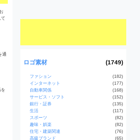
お
れて
を通
ロゴ素材
(1749)
ファション
(182)
インターネット
(177)
係を
自動車関係
(168)
サービス・ソフト
(152)
銀行・証券
(135)
生活
(117)
スポーツ
(82)
趣味・娯楽
(82)
住宅・建築関連
(76)
高級ブランド
(65)