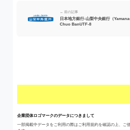
材
ウ
の
ン
← 前の記事
素
日本地方銀行-山梨中央銀行（Yamanas
ロ
Chuo BanUTF-8
材
ー
ナ
ド
ビ
フ
リ
ー
素
材
の
素
企業団体ロゴマークのデータにつきまして
材
一部掲載中データをご利用の際はご利用規約を確認の上、ご使
ナ