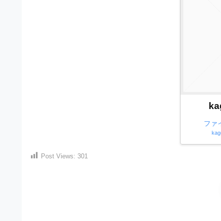
）
ン
・
ロ
で
ー
E
ト
ド
レ
P
フ
リ
ー
S
ー
ス
素
形
ダ
材
式
の
ウ
ka
素
）
ン
材
ファ
で
ロ
ナ
kag
ビ
ー
ト
ド
Post Views:
301
レ
フ
ー
リ
ス
ー
ダ
素