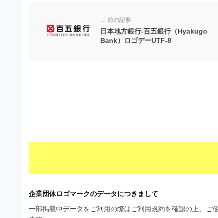
材
ウ
の
ン
← 前の記事
素
日本地方銀行-百五銀行（Hyakugo
ロ
Bank）ロゴデーUTF-8
材
ー
ナ
ド
ビ
フ
リ
ー
素
材
の
素
企業団体ロゴマークのデータにつきまして
材
一部掲載中データをご利用の際はご利用規約を確認の上、ご使
ナ