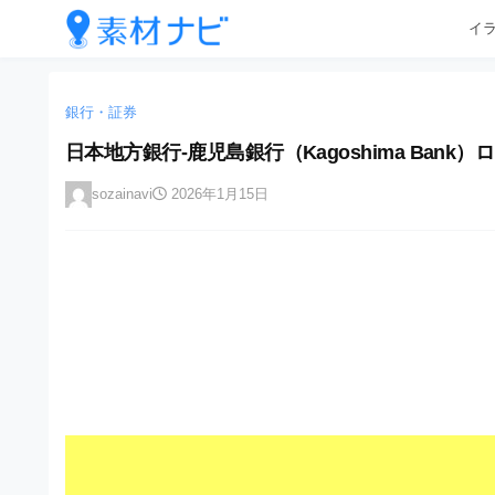
企
コ
イ
業
ン
テ
・
企
企
ン
業
ブ
業
ツ
銀行・証券
・
ラ
へ
ブ
・
日本地方銀行-鹿児島銀行（Kagoshima Bank）
ン
ス
ラ
ブ
キ
ン
ド
sozainavi
2026年1月15日
ッ
ド
ラ
等
プ
等
ン
の
の
ロ
ロ
ド
ゴ
ゴ
等
を
を
I
の
l
I
l
ロ
l
u
ゴ
l
s
t
u
を
r