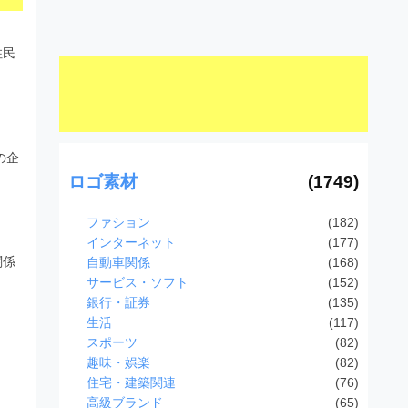
住民
の企
ロゴ素材
(1749)
ファション
(182)
インターネット
(177)
関係
自動車関係
(168)
サービス・ソフト
(152)
銀行・証券
(135)
生活
(117)
スポーツ
(82)
趣味・娯楽
(82)
住宅・建築関連
(76)
高級ブランド
(65)