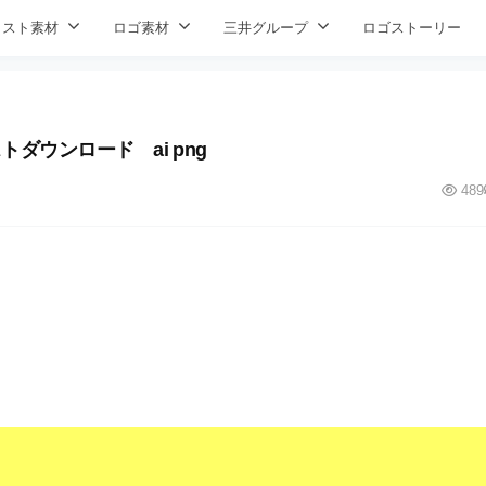
ラスト素材
ロゴ素材
三井グループ
ロゴストーリー
トダウンロード ai png
489