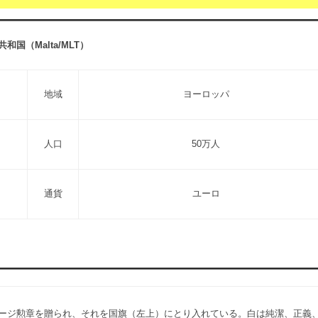
和国（Malta/MLT）
地域
ヨーロッパ
人口
50万人
通貨
ユーロ
ージ勲章を贈られ、それを国旗（左上）にとり入れている。白は純潔、正義