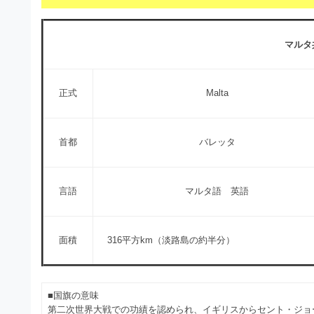
s
I
a
t
t
l
o
r
マルタ共
l
r
a
（
u
t
A
正式
Malta
I
s
o
・
r
t
E
（
P
首都
バレッタ
r
S
A
a
形
I
式
t
言語
マルタ語 英語
・
）
o
で
E
ト
P
r
面積
316平方km（淡路島の約半分）
レ
S
ー
（
ス
形
A
ダ
式
■国旗の意味
ウ
I
第二次世界大戦での功績を認められ、イギリスからセント・ジョ