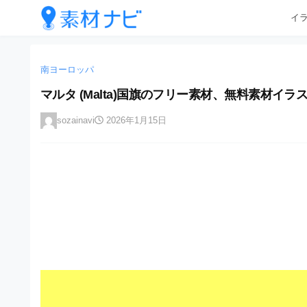
企
コ
イ
業
ン
テ
・
企
企
ン
業
ブ
業
ツ
南ヨーロッパ
・
ラ
へ
ブ
・
マルタ (Malta)国旗のフリー素材、無料素材イラス
ン
ス
ラ
ブ
キ
ン
ド
sozainavi
2026年1月15日
ッ
ド
ラ
等
プ
等
ン
の
の
ロ
ロ
ド
ゴ
ゴ
等
を
を
I
の
l
I
l
ロ
l
u
ゴ
l
s
t
u
を
r