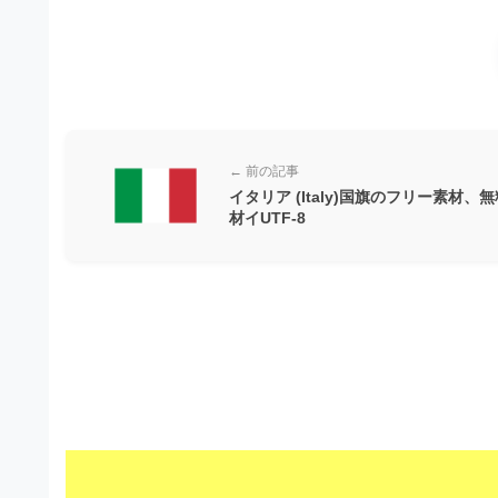
材
ウ
の
ン
素
ロ
材
ー
ナ
ド
ビ
← 前の記事
フ
イタリア (Italy)国旗のフリー素材、
材イUTF-8
リ
ー
素
材
の
素
材
ナ