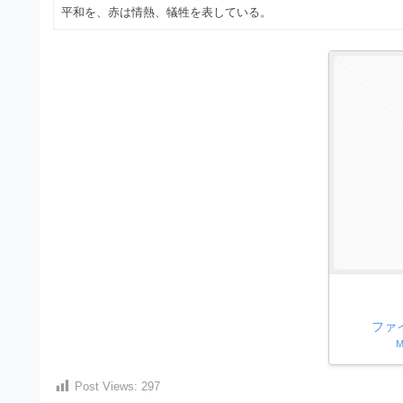
）
ン
平和を、赤は情熱、犠牲を表している。
・
ロ
で
ー
E
ト
ド
レ
P
フ
リ
ー
S
ー
ス
素
形
ダ
材
式
の
ウ
素
）
ン
材
で
ロ
ナ
ビ
ー
ト
ド
レ
フ
ー
ファ
リ
M
ス
ー
ダ
素
Post Views:
297