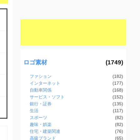
ロゴ素材
(1749)
ファション
(182)
インターネット
(177)
自動車関係
(168)
サービス・ソフト
(152)
銀行・証券
(135)
生活
(117)
スポーツ
(82)
趣味・娯楽
(82)
住宅・建築関連
(76)
高級ブランド
(65)
、