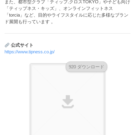
また、都市型クラブ「ティップ.クロスTOKYO」や子ども向け
ダ
形
ダ
「ティップネス・キッズ」、オンラインフィットネス
ウ
ウ
式
「torcia」など、目的やライフスタイルに応じた多様なブラン
ン
ン
）
ド展開も行っています
。
ロ
ロ
で
ー
ー
ド
ト
ド
フ
公式サイト
レ
フ
リ
https://www.tipness.co.jp/
ー
リ
ー
ー
ス
素
920 ダウンロード
素
材
ダ
の
材
ウ
素
の
ン
材
素
ナ
ロ
材
ビ
ー
ナ
ビ
ド
フ
リ