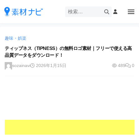
企
ー
コ
業
ン
メ
・
ニ
テ
ュ
企
ブ
企
ー
ン
業
ラ
業
ツ
・
ン
趣味・娯楽
・
へ
ブ
ド
ス
ティップネス（TIPNESS）の無料ロゴ素材｜フリーで使える高
ブ
ラ
等
品質データをダウンロード！
キ
ラ
ン
の
ッ
ド
ン
sozainavi
2026年1月15日
489
0
ロ
プ
等
ド
ゴ
の
を
等
ロ
I
ゴ
の
l
を
ロ
l
I
ゴ
l
u
を
l
s
u
I
t
s
r
l
t