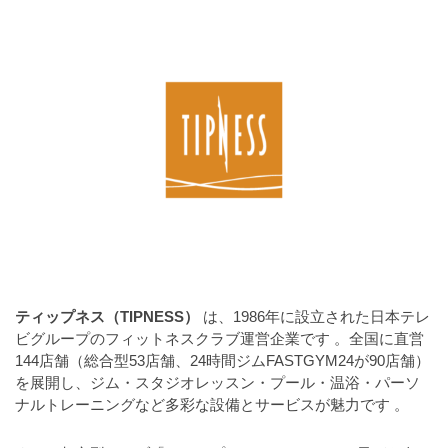
a
l
r
t
u
a
o
t
s
r
o
t
（
r
r
A
（
I
A
a
I
・
t
・
E
o
E
P
r
P
S
S
（
形
形
A
式
式
ティップネス（TIPNESS）
は、1986年に設立された日本テレ
）
I
）
ビグループのフィットネスクラブ運営企業です
。全国に直営
で
・
で
144店舗（総合型53店舗、24時間ジムFASTGYM24が90店舗）
ト
ト
E
を展開し、ジム・スタジオレッスン・プール・温浴・パーソ
レ
レ
ナルトレーニングなど多彩な設備とサービスが魅力です
。
P
ー
ー
S
ス
ス