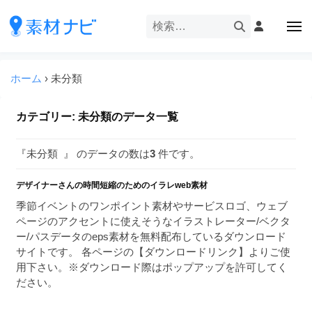
企
ー
コ
業
ン
メ
・
ニ
テ
ュ
企
ブ
企
ー
ン
業
ラ
業
ツ
ホーム
›
未分類
・
ン
・
へ
ブ
ド
ス
ブ
ラ
カテゴリー:
未分類
のデータ一覧
等
キ
ラ
ン
の
ッ
ド
ン
ロ
『未分類 』 のデータの数は
3
件です。
プ
等
ド
ゴ
の
を
デザイナーさんの時間短縮のためのイラレweb素材
等
ロ
I
ゴ
季節イベントのワンポイント素材やサービスロゴ、ウェブ
の
l
を
ページのアクセントに使えそうなイラストレーター/ベクタ
ロ
l
I
ー/パスデータのeps素材を無料配布しているダウンロード
ゴ
l
u
サイトです。 各ページの【ダウンロードリンク】よりご使
を
l
用下さい。※ダウンロード際はポップアップを許可してく
s
u
ださい。
I
t
s
r
l
t