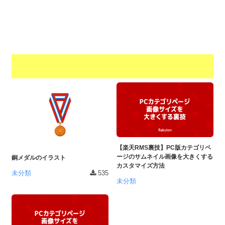
a
l
r
t
u
a
o
t
s
r
o
t
（
r
r
A
（
I
A
a
I
・
t
・
E
o
E
P
r
P
S
S
（
形
形
【楽天RMS裏技】PC版カテゴリペ
A
式
式
ージのサムネイル画像を大きくする
銅メダルのイラスト
）
I
）
カスタマイズ方法
で
未分類
535
・
で
未分類
ト
ト
E
レ
レ
P
ー
ー
S
ス
ス