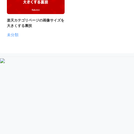
ダ
形
ダ
ウ
ウ
式
ン
ン
楽天カテゴリページの画像サイズを
）
ロ
ロ
大きくする裏技
で
ー
ー
未分類
ド
ト
ド
フ
レ
フ
リ
ー
リ
ー
ー
ス
素
素
材
ダ
の
材
ウ
素
の
ン
材
素
ナ
ロ
材
ビ
ー
ナ
ビ
ド
フ
リ